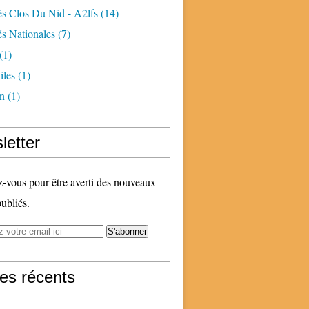
és Clos Du Nid - A2lfs
(14)
és Nationales
(7)
(1)
iles
(1)
n
(1)
letter
vous pour être averti des nouveaux
publiés.
les récents