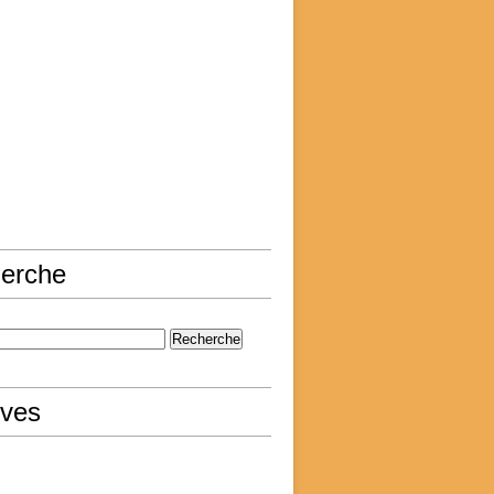
erche
ives