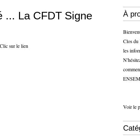
é ... La CFDT Signe
À pr
Bienven
Clos du 
lic sur le lien
les infor
N'hésite
comment
ENSEMB
Voir le 
Caté