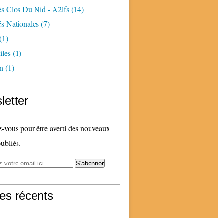
és Clos Du Nid - A2lfs
(14)
és Nationales
(7)
(1)
iles
(1)
n
(1)
letter
vous pour être averti des nouveaux
publiés.
les récents