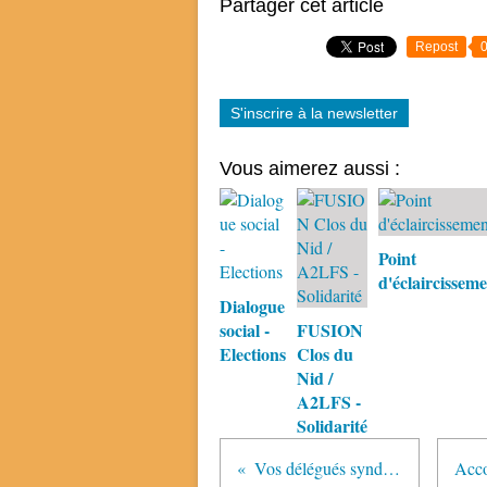
Partager cet article
Repost
S'inscrire à la newsletter
Vous aimerez aussi :
Point
d'éclaircissem
Dialogue
social -
FUSION
Elections
Clos du
Nid /
A2LFS -
Solidarité
Vos délégués syndicaux