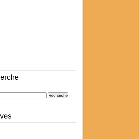
erche
ives